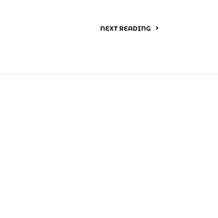
NEXT READING
 mazet domaine de La Croisette,
Sainte-Maxime