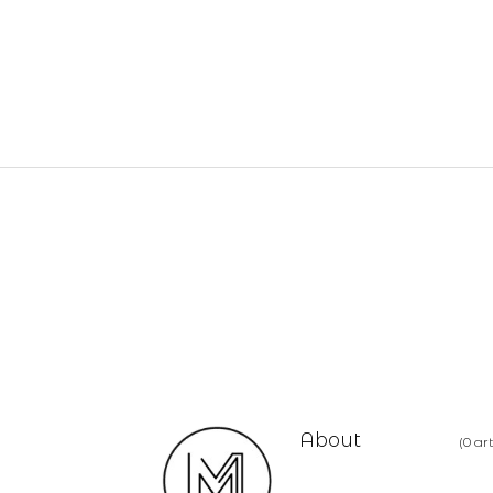
vincent
About
(0 art